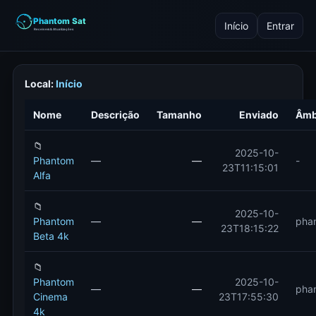
Início
Entrar
Local:
Início
Nome
Descrição
Tamanho
Enviado
Âmb
📁
2025-10-
Phantom
—
—
-
23T11:15:01
Alfa
📁
2025-10-
Phantom
—
—
pha
23T18:15:22
Beta 4k
📁
Phantom
2025-10-
—
—
pha
Cinema
23T17:55:30
4k