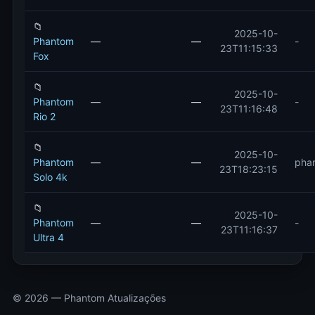
📁
2025-10-
Phantom
—
—
-
23T11:15:33
Fox
📁
2025-10-
Phantom
—
—
-
23T11:16:48
Rio 2
📁
2025-10-
Phantom
—
—
pha
23T18:23:15
Solo 4k
📁
2025-10-
Phantom
—
—
-
23T11:16:37
Ultra 4
© 2026 — Phantom Atualizações